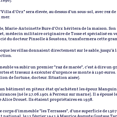
.1896).
 "Villa d'Orx" sera élevée, au dessus d'un sous-sol, avec rez d
a mer.
lle, Marie-Antoinette Bure d'Orx héritera de la maison. Son
t, médecin militaire originaire de Tosse et spécialisé en 
ocié du docteur Pinsolle à Soustons, transformera cette gr
poque les villas donnaient directement sur le sable, jusqu'à l
ction.
euble va subir un premier "raz de marée", c'est à dire un gro
ertes et travaux à exécuter d'urgence se monte à 1190 euros. (
tion de fortune, docteur. Situation aisée).
 un bâtiment en piteux état qu'achètent les époux Manguin
uirances (né le 27.06.1901 à Perreux sur marne). Il a épousé 
 Alice Drouet. Ils étaient propriétaires en 1938.
le corps d'immeuble "les Terrasses", d'une superficie de 150
t national, le 12 février 1942 à Maurice Auguste Gustave T