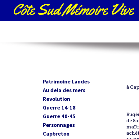
Côte Sud Mémoire Vive
Patrimoine Landes
à Ca
Au dela des mers
Revolution
Guerre 14-18
Eugèn
Guerre 40-45
de Sa
Personnages
maîtr
achèt
Capbreton