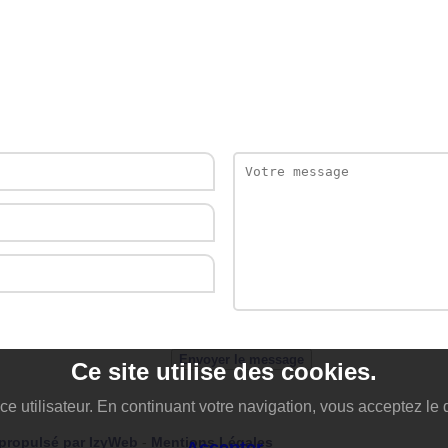
Envoyer le message
Ce site utilise des cookies.
ce utilisateur. En continuant votre navigation, vous acceptez le 
 propulsé par IzyWeb
-
Mentions Légales