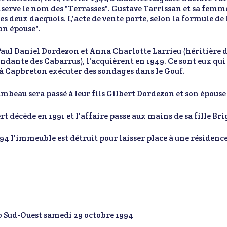
nserve le nom des "Terrasses". Gustave Tarrissan et sa fe
les deux dacquois. L'acte de vente porte, selon la formule de 
on épouse".
Paul Daniel Dordezon et Anna Charlotte Larrieu (héritière 
ndante des Cabarrus), l'acquièrent en 1949. Ce sont eux q
à Capbreton exécuter des sondages dans le Gouf.
ambeau sera passé à leur fils Gilbert Dordezon et son épouse
rt décède en 1991 et l'affaire passe aux mains de sa fille Bri
94 l'immeuble est détruit pour laisser place à une résidence
 Sud-Ouest samedi 29 octobre 1994