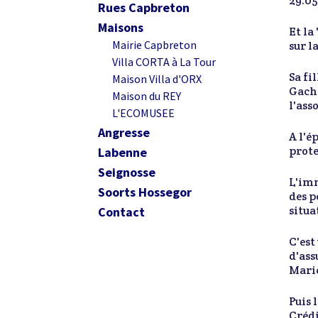
29.05
Rues Capbreton
Maisons
Et la
Mairie Capbreton
sur l
Villa CORTA à La Tour
Sa fi
Maison Villa d'ORX
Gache
Maison du REY
l'ass
L'ECOMUSEE
Angresse
A l'é
prote
Labenne
Seignosse
L'imm
Soorts Hossegor
des p
situa
Contact
C'est
d'ass
Marie
Puis 
Crédi