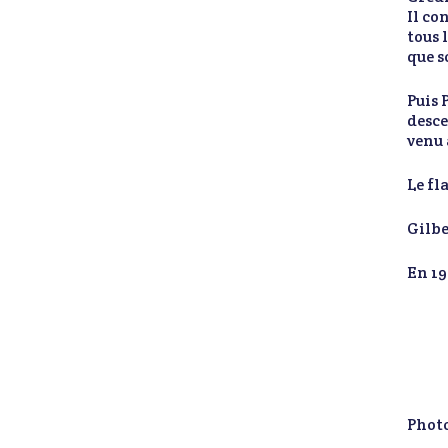
Il co
tous 
que s
Puis 
desce
venu 
Le fl
Gilbe
En 19
Photo