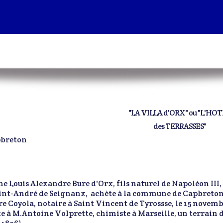
"LA VILLA d'ORX" ou "L'HO
des TERRASSES"
pbreton
e Louis Alexandre Bure d'Orx, fils naturel de Napoléon II
int-André de Seignanx, achète à la commune de Capbreton u
e Coyola, notaire à Saint Vincent de Tyrossse, le 15 novemb
e à M.Antoine Volprette, chimiste à Marseille, un terrain de