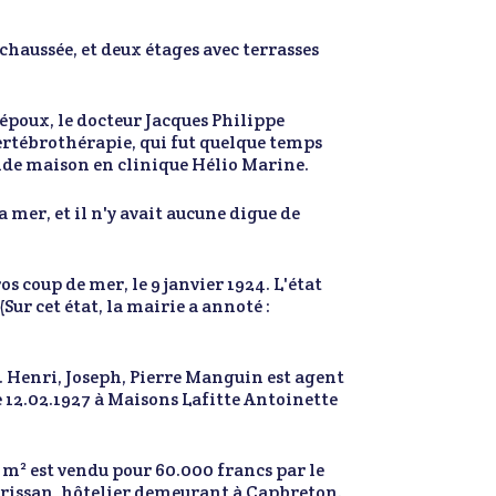
e chaussée, et deux étages avec terrasses
 époux, le docteur Jacques Philippe
vertébrothérapie, qui fut quelque temps
ande maison en clinique Hélio Marine.
a mer, et il n'y avait aucune digue de
s coup de mer, le 9 janvier 1924. L'état
Sur cet état, la mairie a annoté :
. Henri, Joseph, Pierre Manguin est agent
le 12.02.1927 à Maisons Lafitte Antoinette
7 m² est vendu pour 60.000 francs par le
arrissan, hôtelier demeurant à Capbreton.