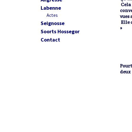
Cela 
Labenne
conve
Actes
vues 
Elle 
Seignosse
»
Soorts Hossegor
Contact
Pourt
deux 