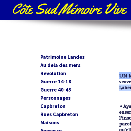
Côte Sud Mémoire Vive
Patrimoine Landes
Au dela des mers
Revolution
UN M
Guerre 14-18
veuve
Labe
Guerre 40-45
Personnages
Capbreton
« Aya
ensem
Rues Capbreton
l'ins
Maisons
paroi
qu'el
Angresse