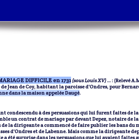
ARIAGE DIFFICILE en 1731
(sous Louis XV)
... : (Relevé A.
 de Jean de Coy, habitant la paroisse d'Ondres, pour Bernar
nne dans la maison appelée Daugé
.
nt condescendu à des persuasions qui lui furent faites de la 
ble un contrat de mariage par devant Depez, notaire de la
u de la dirigeante a commencé de faire publier les bans du 
sses d'Ondres et de Labenne. Mais comme la dirigeante depu
le a été surprise dans les persuasions que lui avaient faites