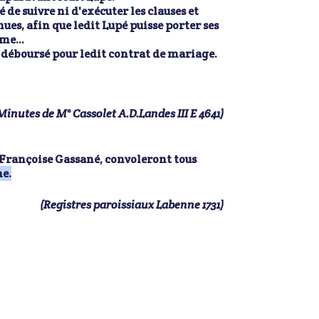
 de suivre ni d'exécuter les clauses et
es, afin que ledit Lupé puisse porter ses
me...
r déboursé pour ledit contrat de mariage.
 Minutes de M° Cassolet A.D.Landes III E 4641)
t Françoise Gassané, convoleront tous
ne.
(Registres paroissiaux Labenne 1731)