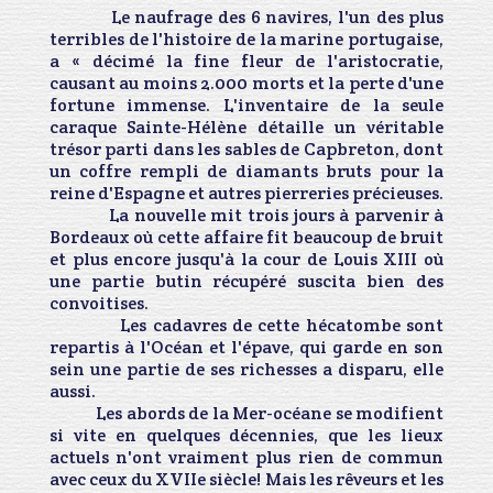
Le naufrage des 6 navires, l'un des plus
terribles de l'histoire de la marine portugaise,
a « décimé la fine fleur de l'aristocratie,
causant au moins 2.000 morts et la perte d'une
fortune immense. L'inventaire de la seule
caraque Sainte-Hélène détaille un véritable
trésor parti dans les sables de Capbreton, dont
un coffre rempli de diamants bruts pour la
reine d'Espagne et autres pierreries précieuses.
La nouvelle mit trois jours à parvenir à
Bordeaux où cette affaire fit beaucoup de bruit
et plus encore jusqu'à la cour de Louis XIII où
une partie butin récupéré suscita bien des
convoitises.
Les cadavres de cette hécatombe sont
repartis à l'Océan et l'épave, qui garde en son
sein une partie de ses richesses a disparu, elle
aussi.
Les abords de
la Mer-océane
se modifient
si vite en quelques décennies, que les lieux
actuels n'ont vraiment plus rien de commun
avec ceux du XVIIe
siècle! Mais les rêveurs et les