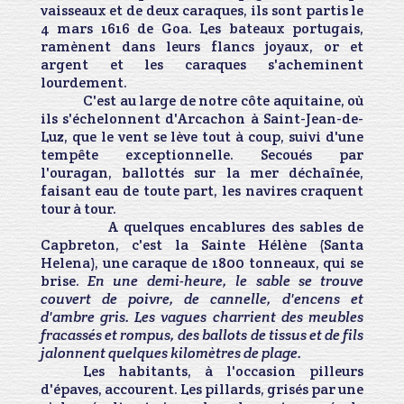
vaisseaux et de deux caraques, ils sont partis le
4 mars 1616 de Goa. Les bateaux portugais,
ramènent dans leurs flancs joyaux, or et
argent et les caraques s'acheminent
lourdement.
C'est au large de notre côte aquitaine, où
ils s'échelonnent d'Arcachon à Saint-Jean-de-
Luz, que le vent se lève tout à coup, suivi d'une
tempête exceptionnelle. Secoués par
l'ouragan, ballottés sur la mer déchaînée,
faisant eau de toute part, les navires craquent
tour à tour.
A quelques encablures des sables de
Capbreton, c'est la Sainte Hélène (Santa
Helena), une caraque de 1800 tonneaux, qui se
brise.
En une demi-heure, le sable se trouve
couvert de poivre, de cannelle, d'encens et
d'ambre gris. Les vagues charrient des meubles
fracassés et rompus, des ballots de tissus et de fils
jalonnent quelques kilomètres de plage.
Les habitants, à l'occasion pilleurs
d'épaves, accourent. Les pillards, grisés par une