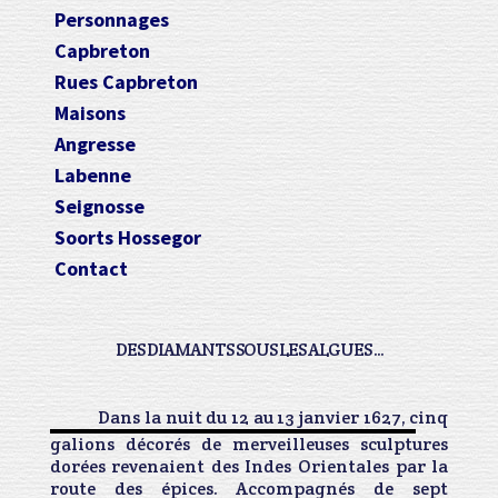
Personnages
Capbreton
Rues Capbreton
Maisons
Angresse
Labenne
Seignosse
Soorts Hossegor
Contact
DES DIAMANTS SOUS LES ALGUES ...
Dans la nuit du 12 au 13 janvier 1627, cinq
galions décorés de merveilleuses sculptures
dorées revenaient des Indes Orientales par la
route des épices. Accompagnés de sept